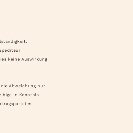
ständigkeit,
Spediteur
ies keine Auswirkung
t die Abweichung nur
lbige in Kenntnis
rtragsparteien