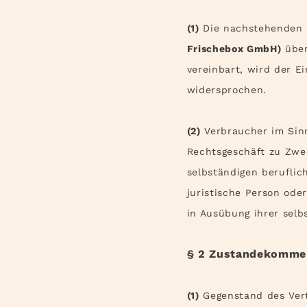
(1)
Die nachstehenden G
Frischebox GmbH
)
über
vereinbart, wird der E
widersprochen.
(2)
Verbraucher im Sinn
Rechtsgeschäft zu Zwe
selbständigen beruflic
juristische Person ode
in Ausübung ihrer selb
§ 2 Zustandekommen
(1)
Gegenstand des Vert